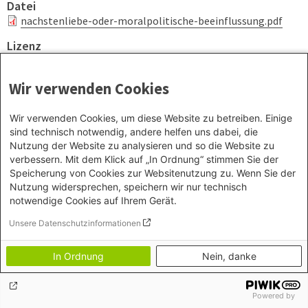
Datei
nachstenliebe-oder-moralpolitische-beeinflussung.pdf
Lizenz
CC-BY-NC-ND 4.0
Wir verwenden Cookies
Wir verwenden Cookies, um diese Website zu betreiben. Einige
Footer menu
Datenschutz
sind technisch notwendig, andere helfen uns dabei, die
Impressum
Nutzung der Website zu analysieren und so die Website zu
verbessern. Mit dem Klick auf „In Ordnung“ stimmen Sie der
Speicherung von Cookies zur Websitenutzung zu. Wenn Sie der
Nutzung widersprechen, speichern wir nur technisch
notwendige Cookies auf Ihrem Gerät.
Unsere Datenschutzinformationen
In Ordnung
Nein, danke
Powered by