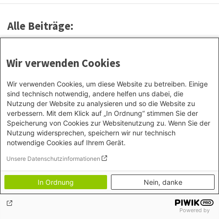
Alle Beiträge:
18. November 2023
Zwischen Sensibilisierung und Handlung in der
Wir verwenden Cookies
Bildungsarbeit
Wir verwenden Cookies, um diese Website zu betreiben. Einige
sind technisch notwendig, andere helfen uns dabei, die
Nutzung der Website zu analysieren und so die Website zu
Footer menu
Datenschutz
verbessern. Mit dem Klick auf „In Ordnung“ stimmen Sie der
Impressum
Speicherung von Cookies zur Websitenutzung zu. Wenn Sie der
Bildnachweise
Nutzung widersprechen, speichern wir nur technisch
notwendige Cookies auf Ihrem Gerät.
Unsere Datenschutzinformationen
In Ordnung
Nein, danke
Powered by