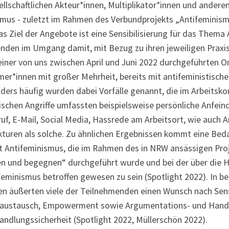
sellschaftlichen Akteur*innen, Multiplikator*innen und ander
mus - zuletzt im Rahmen des Verbundprojekts „Antifeminis
s Ziel der Angebote ist eine Sensibilisierung für das Thema
nden im Umgang damit, mit Bezug zu ihren jeweiligen Praxis
iner von uns zwischen April und Juni 2022 durchgeführten O
mer*innen mit großer Mehrheit, bereits mit antifeministische
ers häufig wurden dabei Vorfälle genannt, die im Arbeitsko
ischen Angriffe umfassten beispielsweise persönliche Anfei
uf, E-Mail, Social Media, Hassrede am Arbeitsort, wie auch An
kturen als solche. Zu ähnlichen Ergebnissen kommt eine Beda
 Antifeminismus, die im Rahmen des in NRW ansässigen Proj
n und begegnen“ durchgeführt wurde und bei der über die H
feminismus betroffen gewesen zu sein (Spotlight 2022). In b
en äußerten viele der Teilnehmenden einen Wunsch nach Sensi
saustausch, Empowerment sowie Argumentations- und Handl
andlungssicherheit (Spotlight 2022, Müllerschön 2022).