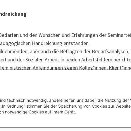
andreichung
Bedarfen und den Wünschen und Erfahrungen der Seminartei
 pädagogischen Handreichung entstanden.
eilnehmenden, aber auch die Befragten der Bedarfsanalyse
eit und der Sozialen Arbeit. In beiden Arbeitsfeldern berich
ifeministischen Anfeindungen gegen Kolleg*innen, Klient*in
n. Diese Erfahrungen spiegeln sich auch in den Anfragen na
der, die uns als Mitarbeitende innerhalb des Projekts errei
r, nach einer allgemeinen Einleitung in das Thema, auf der 
ur*innen auf die Soziale Arbeit liegen sowie auf didaktische
ind technisch notwendig, andere helfen uns dabei, die Nutzung der
uf „In Ordnung“ stimmen Sie der Speicherung von Cookies zur Websit
er Bildungsarbeit thematisiert und bearbeitet werden kann.
ch notwendige Cookies auf Ihrem Gerät.
chung kann auch
bestellt
werden.