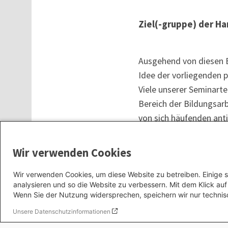
Ziel(-gruppe) der H
Ausgehend von diesen 
Idee der vorliegenden
Viele unserer Seminart
Bereich der Bildungsarb
von sich häufenden ant
Organisationsstrukture
Thema Antifeminismus wi
Wir verwenden Cookies
Handreichung wird dahe
antifeministischer Akte
Wir verwenden Cookies, um diese Website zu betreiben. Einige s
analysieren und so die Website zu verbessern. Mit dem Klick a
wie Antifeminismus in d
Wenn Sie der Nutzung widersprechen, speichern wir nur technis
Die gedruckte Handrei
Unsere Datenschutzinformationen