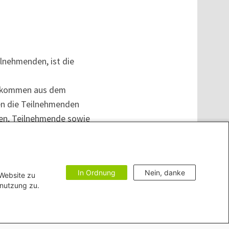
lnehmenden, ist die
n, kommen aus dem
ten die Teilnehmenden
nen, Teilnehmende sowie
ch Bildungsformaten zum
chen. Der Fokus dieser
Einflussnahme
In Ordnung
Nein, danke
n Vorüberlegungen dazu,
 Website zu
enutzung zu.