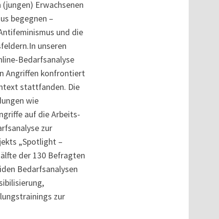
en (jungen) Erwachsenen
mus begegnen –
 Antifeminismus und die
feldern.In unseren
nline-Bedarfsanalyse
n Angriffen konfrontiert
ntext stattfanden. Die
ndungen wie
griffe auf die Arbeits-
rfsanalyse zur
ekts „Spotlight –
älfte der 130 Befragten
eiden Bedarfsanalysen
bilisierung,
ungstrainings zur