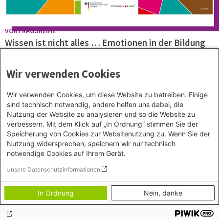
VORTRAGSREIHE
Wissen ist nicht alles … Emotionen in der Bildung
zu Antifeminismus
Der dreiteilige Vortrag von Katharina Debus erklärt, wie in der
Wir verwenden Cookies
Bildungsarbeit zu Antifeminismus, Sexismus und Geschlecht mit dem
Zugang der Emotionen gearbeitet werden kann, inkl. deutschen UT und
Transkripten.
Wir verwenden Cookies, um diese Website zu betreiben. Einige
sind technisch notwendig, andere helfen uns dabei, die
Nutzung der Website zu analysieren und so die Website zu
Alle Beiträge aus diesem Teilprojekt
verbessern. Mit dem Klick auf „In Ordnung“ stimmen Sie der
Speicherung von Cookies zur Websitenutzung zu. Wenn Sie der
Nutzung widersprechen, speichern wir nur technisch
notwendige Cookies auf Ihrem Gerät.
Unsere Datenschutzinformationen
Footer menu
Datenschutz
In Ordnung
Nein, danke
Impressum
Bildnachweise