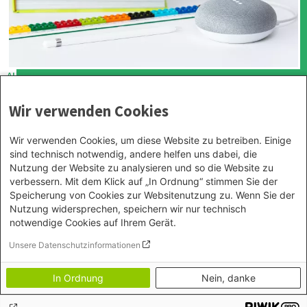
AUFRUF
Netzwerktagung Antifeminismus 2023: Save the
date & Aufruf zur Mitgestaltung
Wir verwenden Cookies
Wir laden Sie herzlich dazu ein, gemeinsam mit uns die Netzwerktagung
Antifeminismus am 29./30. September 2023 in Nürnberg mitzugestalten.
Wir verwenden Cookies, um diese Website zu betreiben. Einige
sind technisch notwendig, andere helfen uns dabei, die
Nutzung der Website zu analysieren und so die Website zu
Alle Beiträge aus diesem Teilprojekt
verbessern. Mit dem Klick auf „In Ordnung“ stimmen Sie der
Speicherung von Cookies zur Websitenutzung zu. Wenn Sie der
Nutzung widersprechen, speichern wir nur technisch
notwendige Cookies auf Ihrem Gerät.
Unsere Datenschutzinformationen
Footer menu
Datenschutz
In Ordnung
Nein, danke
Impressum
Bildnachweise