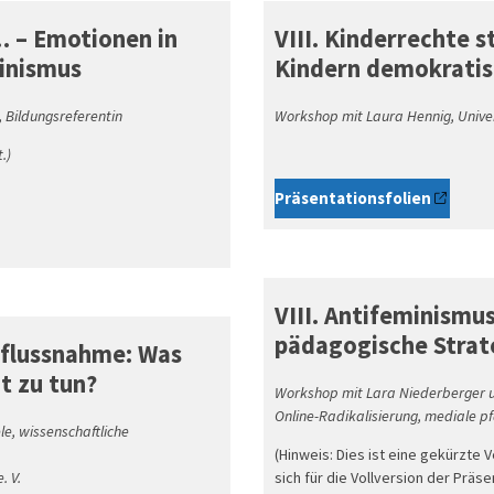
s… – Emotionen in
VIII. Kinderrechte 
minismus
Kindern demokratis
 Bildungsreferentin
Workshop mit Laura Hennig, Unive
.)
Präsentationsfolien
VIII. Antifeminismus
pädagogische Strat
influssnahme: Was
t zu tun?
Workshop mit Lara Niederberger un
Online-Radikalisierung, mediale pf
e, wissenschaftliche
(Hinweis: Dies ist eine gekürzt
. V.
sich für die Vollversion der Präsen