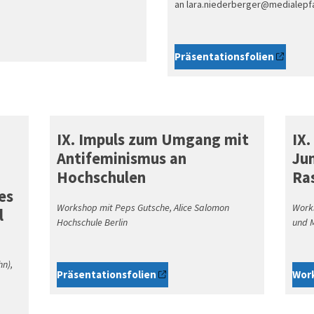
an lara.niederberger@medialepf
Präsentationsfolien
IX. Impuls zum Umgang mit
IX.
Antifeminismus an
Ju
Hochschulen
Ra
es
Workshop mit Peps Gutsche, Alice Salomon
Works
l
Hochschule Berlin
und M
hn),
Präsentationsfolien
Wor