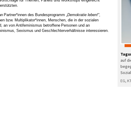
Vorschläge für Themen, Panels und Workshops eingereicht
erstützten
.
an
Partner*innen des Bundesprogramm „
Demokratie leben!
“
,
nen bzw. Multiplikator*innen
,
Menschen, die in der sozialen
d
, an
von Antifeminismus betroffene
Personen und an
minismus, Sexismus und Geschlechterverhältnisse interessieren.
Tagu
auf d
begeg
Sozia
EG, K