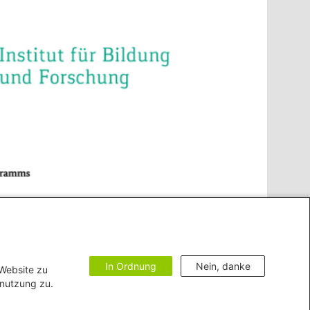
In Ordnung
Nein, danke
 Website zu
enutzung zu.