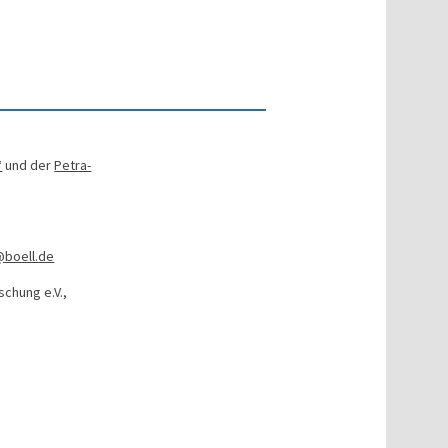
“
und der
Petra-
@boell.de
schung e.V.,