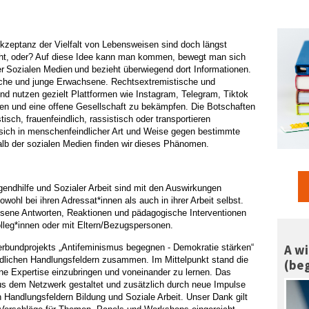
kzeptanz der Vielfalt von Lebensweisen sind doch
längst
ht,
oder?
Auf diese Idee kann man kommen,
bewegt
man sich
r
Sozialen Medien
und
bezieht
überwiegend
dort
Informationen
.
che und junge Erwachsene. Rechtsextremistische und
und nutzen
gezielt Plattformen wie Instagram, Telegram, Tiktok
n und eine offene Gesellschaft zu bekämpfen. Die Botschaften
tisch, frauenfeindlich, rassistisch
oder
transportieren
 sich in menschenfeindlicher Art und Weise gegen bestimmte
lb der sozialen Medien
finden wir
dieses Phänomen
.
gendhilfe und Sozialer Arbeit sind mit den Auswirkungen
owohl bei ihren Adressat*innen als auch
in
ihre
r
Arbeit selbst
.
ene Antworten, Reaktionen und pädagogische Interventionen
lleg*innen oder mit Eltern/Bezugspersonen.
A wi
rbundprojekts „Antifeminismus begegnen - Demokratie stärken“
edlichen Handlungsfeldern zusammen.
Im Mittelpunkt stand die
(be
ne Expertise einzubringen und voneinander zu lernen.
Das
s dem Netzwerk gestaltet
und zusätzlich durch neue Impulse
n Handlungsfeldern
Bildung
und Soziale Arbeit. Unser Dank gilt