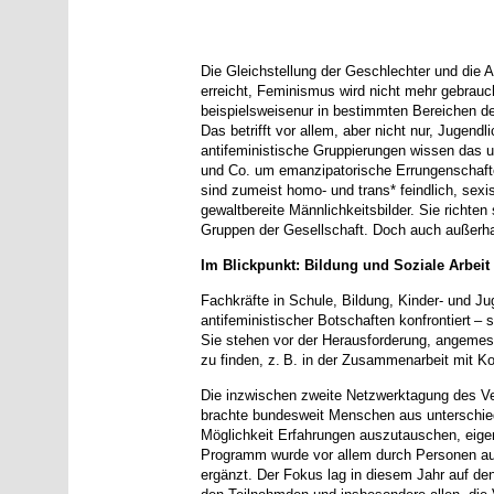
Die Gleichstellung
der
Geschlechter und die A
erreicht, Feminismus wird nicht mehr gebrauc
beispielsweise
nur in bestimmten
Bereichen de
Das betrifft vor allem, aber nicht nur
,
Jugendli
a
ntifeministische Gruppierungen wissen das 
und Co.
um emanzipatorische Errungenschafte
sind zumeist homo- und trans* feindlich, sexis
gewalt
bereite
Männlichkeitsbilder
. Sie
richten
Gruppen der Gesellschaft.
Doch
auch außerha
Im Blickpunkt: Bildung und Soziale Arbeit
Fachkräfte in Schule, Bildung, Kinder- und Ju
antifeministischer Botschaften
konfrontiert
–
s
Sie
stehen vor der Herausforderun
g,
angemess
zu finden, z.
B. in der Zusammenarbeit mit Ko
Die
inzwischen zweite
Netzwerktagung
des Ve
brachte bundesweit Menschen aus unterschi
Möglichkeit Erfahrungen auszutauschen, eige
Programm wurde
vor allem
durch Personen au
ergänzt
.
Der
Fokus
lag in diesem Jahr auf de